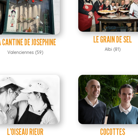
LE GRAIN DE SEL
 CANTINE DE JOSEPHINE
Albi (81)
Valenciennes (59)
L’OISEAU RIEUR
COCOTTES