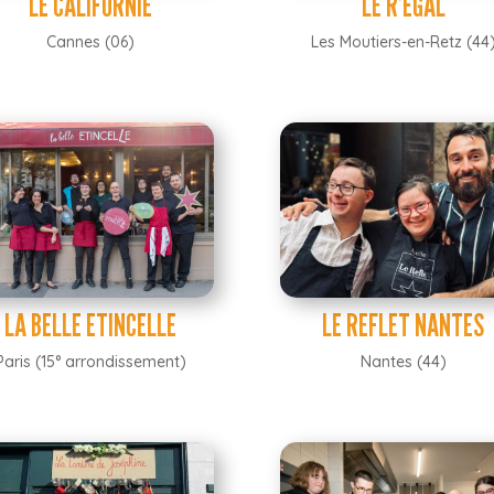
LE CALIFORNIE
LE R’ÉGAL
Cannes (06)
Les Moutiers-en-Retz (44
LA BELLE ETINCELLE
LE REFLET NANTES
Paris (15° arrondissement)
Nantes (44)