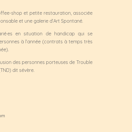
ffee-shop et petite restauration, associée
onsable et une galerie d’Art Spontané.
arié·es en situation de handicap qui se
personnes à l’année (contrats à temps très
née).
nclusion des personnes porteuses de Trouble
ND) dit sévère.
com