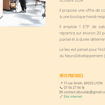
octobre 2024.
Il propose une offre de co
à une boutique handi-resp
Il emploie 1 ETP de sal
répartira sur environ 20 
partiel et à durée détermi
Le lieu est pensé pour l’i
du NeuroDéveloppement (T
INFOS PRATIQUES
📍
71 rue Smith, 69002 LYON
📞 07 56 27 56 16
💌 contact.ziboulab@gmail.
🔗
Site internet