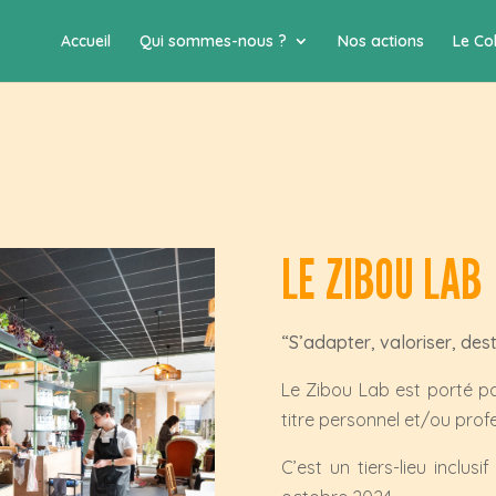
Accueil
Qui sommes-nous ?
Nos actions
Le Col
LE ZIBOU LAB
“
S’adapter, valoriser, des
Le Zibou Lab est porté p
titre personnel et/ou prof
C’est un tiers-lieu inclus