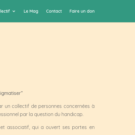
lectif
Le Mag
Contact
Faire un don
tigmatiser
”
ar un collectif de personnes concernées à
essionnel par la question du handicap.
if et associatif, qui a ouvert ses portes en