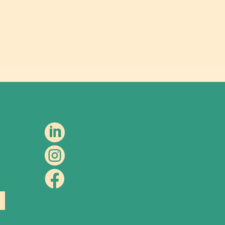


