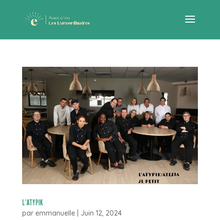
L’ATYPIK
par
emmanuelle
|
Juin 12, 2024