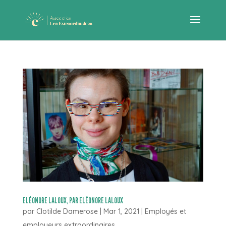
ELÉONORE LALOUX, PAR ELÉONORE LALOUX
par
Clotilde Damerose
|
Mar 1, 2021
|
Employés et
employeurs extraordinaires