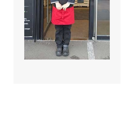
←
65 degrés, vous avez dit perfection ?
O Bell endroit, une entreprise parmi d autres
→