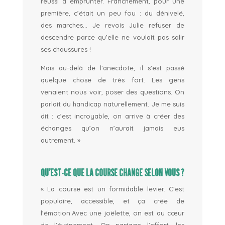
réussi à emprunter.
Franchement, pour une
première, c’était un peu fou : du dénivelé,
des marches… Je revois Julie refuser de
descendre parce qu’elle ne voulait pas salir
ses chaussures !
Mais au-delà de l’anecdote, il s’est passé
quelque chose de très fort. Les gens
venaient nous voir, poser des questions. On
parlait du handicap naturellement.
Je me suis
dit : c’est incroyable, on arrive à créer des
échanges qu’on n’aurait jamais eus
autrement.
»
QU’EST-CE QUE LA COURSE CHANGE SELON VOUS ?
«
La course
est un formidable levier. C’est
populaire, accessible, et ça crée de
l’émotion.
Avec une joëlette, on est au cœur
de l’événement. On partage l’effort, les