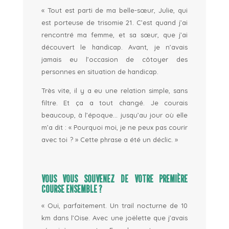
«
Tout est parti de ma belle-sœur, Julie, qui
est
porteuse de
trisomie
21
.
C’est q
uand j’ai
rencontré ma femme,
et sa sœur, que
j’ai
découvert
le handicap
.
Avant, j
e
n’avais
jamais eu l’occasion de côtoyer des
personnes en situation de handicap
.
Très vite, il y a eu une relation simple, sans
filtre. Et ça a tout changé.
Je courais
beaucoup, à l’époque
… jusqu’au jour où elle
m’a dit :
« Pourquoi moi, je ne peux pas courir
avec toi ? »
Cette phrase a été un déclic.
»
VOUS VOUS SOUVENEZ DE VOTRE PREMIÈRE
COURSE ENSEMBLE ?
«
Oui, parfaitement. Un trail nocturne de 10
km dans l’Oise. Avec une joëlette que j’avais