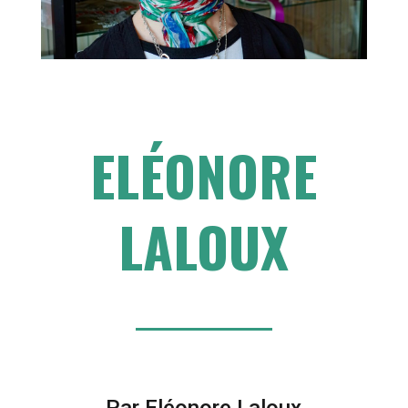
ELÉONORE
LALOUX
Par Eléonore Laloux