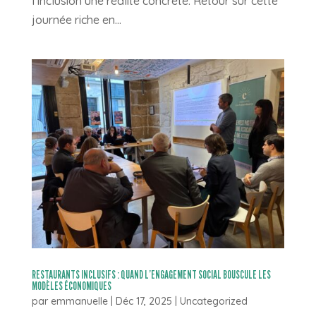
l’inclusion une réalité concrète. Retour sur cette
journée riche en...
RESTAURANTS INCLUSIFS : QUAND L’ENGAGEMENT SOCIAL BOUSCULE LES
MODÈLES ÉCONOMIQUES
par
emmanuelle
|
Déc 17, 2025
|
Uncategorized