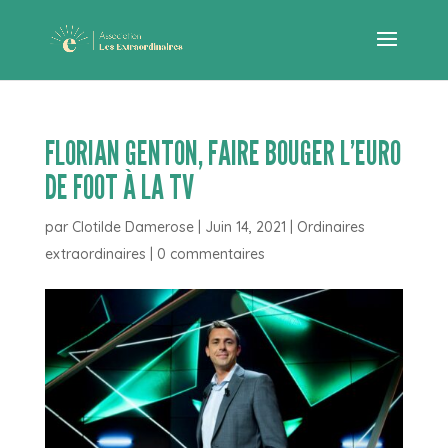
FLORIAN GENTON, FAIRE BOUGER L’EURO
DE FOOT À LA TV
par
Clotilde Damerose
|
Juin 14, 2021
|
Ordinaires
extraordinaires
|
0 commentaires