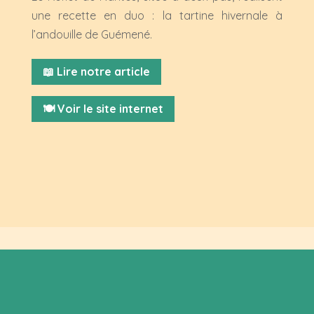
une recette en duo : la tartine hivernale à
l’andouille de Guémené.
📖 Lire notre article
🍽 Voir le site internet