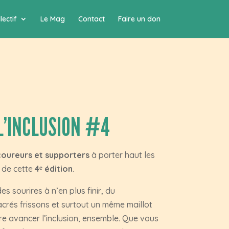
lectif
Le Mag
Contact
Faire un don
L’INCLUSION #4
coureurs et supporters
à porter haut les
s de cette
4ᵉ édition
.
s sourires à n’en plus finir, du
crés frissons et surtout un même maillot
re avancer l’inclusion, ensemble. Que vous