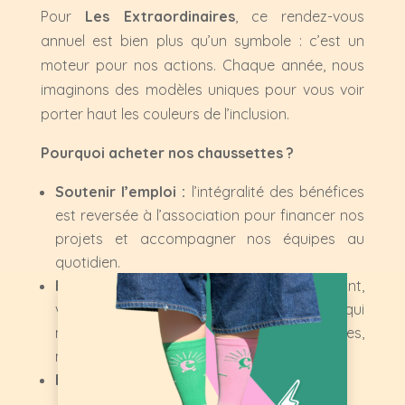
Pour
Les Extraordinaires
, ce rendez-vous
annuel est bien plus qu’un symbole : c’est un
moteur pour nos actions. Chaque année, nous
imaginons des modèles uniques pour vous voir
porter haut les couleurs de l’inclusion.
Pourquoi acheter nos chaussettes ?
Soutenir l’emploi :
l’intégralité des bénéfices
est reversée à l’association pour financer nos
projets et accompagner nos équipes au
quotidien.
Faire changer le regard :
en les portant,
vous devenez ambassadeur d’une société qui
ne cherche pas à gommer les différences,
mais à les sublimer !
ELLES SONT CANONS
⭐️